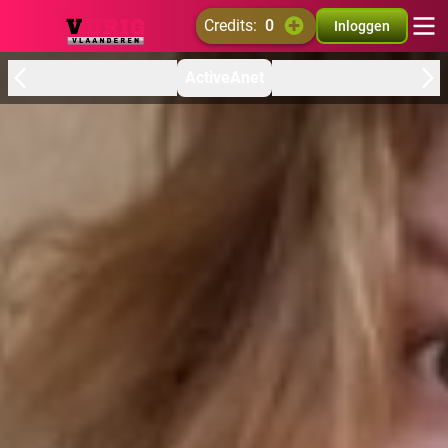
credits:
0
Inloggen
ActiveAnet