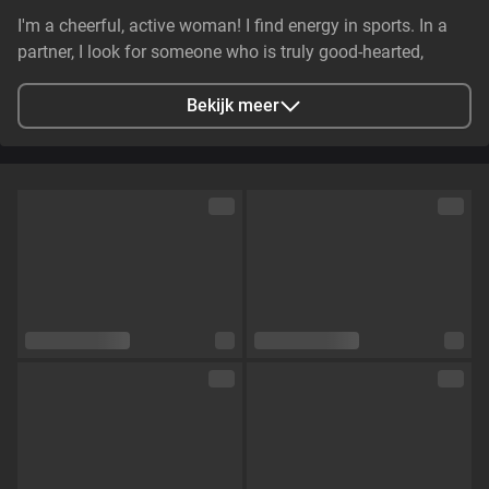
I'm a cheerful, active woman! I find energy in sports. In a
partner, I look for someone who is truly good-hearted,
generous, cheerful, and genuinely caring. It is essential that
they have stable earnings—a person who makes life easier,
Bekijk meer
not harder—and non-smoker. I value genuine emotional
substance and honesty above all else.
Stad
Zaporizhzhya, Zaporizhia Oblast, Ukraine
Talen
Engels,
Russisch
Oogkleur
Groen
Haarkleur
Bruin
Lichaamsbouw
Klein en tenger
Cup maat
Cup C